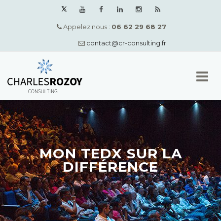
Appelez nous :
06 62 29 68 27
contact@cr-consulting.fr
Skip
to
content
MON TEDX SUR LA
DIFFÉRENCE